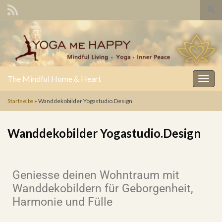
Such
The Mindful Home & Heart
Navig
Startseite
»
Wanddekobilder Yogastudio.Design
Wanddekobilder Yogastudio.Design
Geniesse deinen Wohntraum mit
Wanddekobildern für Geborgenheit,
Harmonie und Fülle