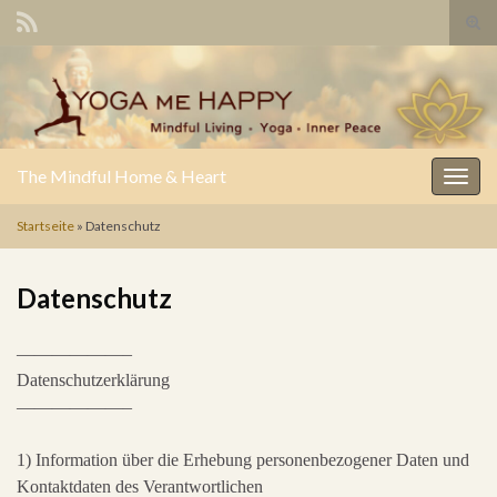
Suc
Search for:
The Mindful Home & Heart
Navig
Startseite
»
Datenschutz
Datenschutz
——————–
Datenschutzerklärung
——————–
1) Information über die Erhebung personenbezogener Daten und
Kontaktdaten des Verantwortlichen