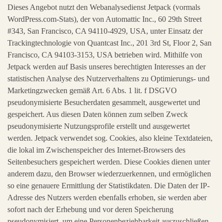
Dieses Angebot nutzt den Webanalysedienst Jetpack (vormals
WordPress.com-Stats), der von Automattic Inc., 60 29th Street
#343, San Francisco, CA 94110-4929, USA, unter Einsatz der
Trackingtechnologie von Quantcast Inc., 201 3rd St, Floor 2, San
Francisco, CA 94103-3153, USA betrieben wird. Mithilfe von
Jetpack werden auf Basis unseres berechtigten Interesses an der
statistischen Analyse des Nutzerverhaltens zu Optimierungs- und
Marketingzwecken gemäß Art. 6 Abs. 1 lit. f DSGVO
pseudonymisierte Besucherdaten gesammelt, ausgewertet und
gespeichert. Aus diesen Daten können zum selben Zweck
pseudonymisierte Nutzungsprofile erstellt und ausgewertet
werden. Jetpack verwendet sog. Cookies, also kleine Textdateien,
die lokal im Zwischenspeicher des Internet-Browsers des
Seitenbesuchers gespeichert werden. Diese Cookies dienen unter
anderem dazu, den Browser wiederzuerkennen, und ermöglichen
so eine genauere Ermittlung der Statistikdaten. Die Daten der IP-
Adresse des Nutzers werden ebenfalls erhoben, sie werden aber
sofort nach der Erhebung und vor deren Speicherung
pseudonymisiert, um eine Personenbeziehbarkeit auszuschließen.