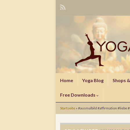
Home
Yoga Blog
Shops 
Free Downloads
Startseite
»
#ausmalbild #affirmation #lieb