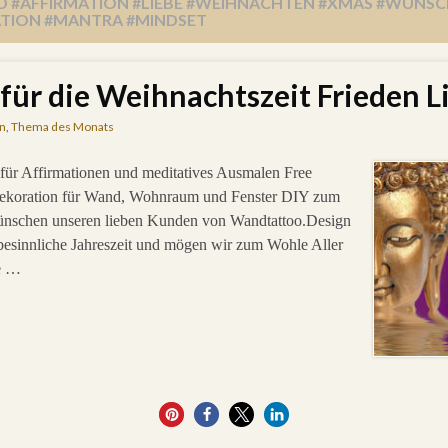
D #AFFIRMATION #LIEBE #WEIHNACHTEN #XMAS #WUN
ATION #MANTRA #MINDSET
ür die Weihnachtszeit Frieden Li
n
,
Thema des Monats
it für Affirmationen und meditatives Ausmalen Free
Dekoration für Wand, Wohnraum und Fenster DIY zum
schen unseren lieben Kunden von Wandtattoo.Design
e besinnliche Jahreszeit und mögen wir zum Wohle Aller
be …
200