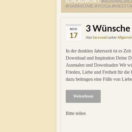
SCHLAGWORT:
#AUSMALBIL
#HARMONIE #YOGA #MEDIT
3 Wünsche f
NOV.
17
Von
Saraswati
unter
Allgemei
In der dunklen Jahreszeit ist es Ze
Download und Inspiration Deine 
Ausmalen und Downloaden Wir wün
Frieden, Liebe und Freiheit für di
dazu beitragen eine Fülle von Lie
Weiterlesen
Bitte teilen