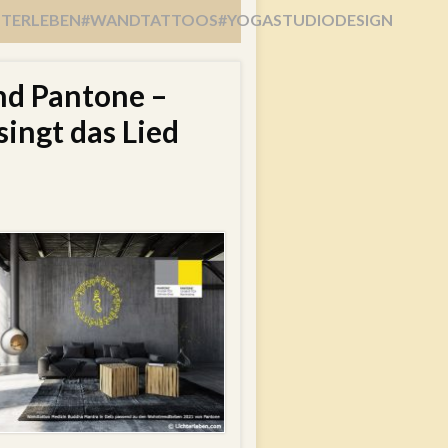
HTERLEBEN#WANDTATTOOS#YOGASTUDIODESIGN
nd Pantone –
ingt das Lied