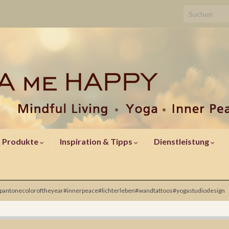
Search for:
& Produkte
Inspiration & Tipps
Dienstleistung
ntonecoloroftheyear#innerpeace#lichterleben#wandtattoos#yogastudiodesign