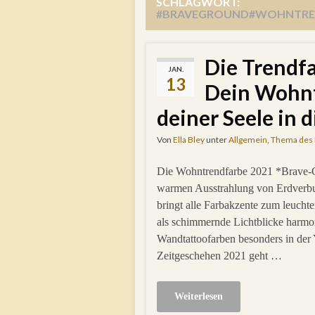
SCHLAGWORT:
#BRAVEGROUND#WOHNTREN
Die Trendf
JAN.
13
Dein Wohntr
deiner Seele in d
Von
Ella Bley
unter
Allgemein
,
Thema des
Die Wohntrendfarbe 2021 *Brave-Gr
warmen Ausstrahlung von Erdverbu
bringt alle Farbakzente zum leuch
als schimmernde Lichtblicke harmo
Wandtattoofarben besonders in der
Zeitgeschehen 2021 geht …
Weiterlesen