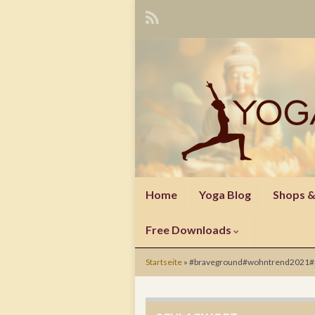
Home
Yoga Blog
Shops 
Free Downloads
Startseite
»
#braveground#wohntrend2021#pa