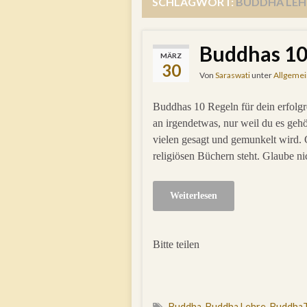
SCHLAGWORT:
BUDDHA LEH
Buddhas 10 
MÄRZ
30
Von
Saraswati
unter
Allgemei
Buddhas 10 Regeln für dein erfolg
an irgendetwas, nur weil du es gehö
vielen gesagt und gemunkelt wird. G
religiösen Büchern steht. Glaube ni
Weiterlesen
Bitte teilen
Buddha
,
Buddha Lehre
,
BuddhaT