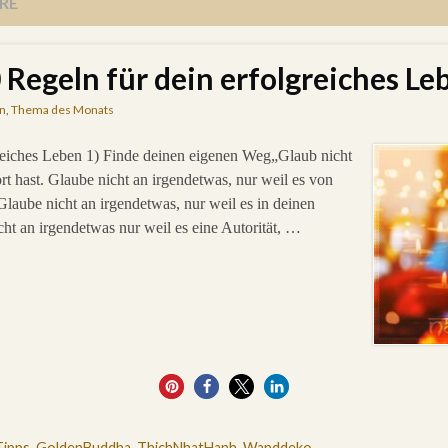
RE
Regeln für dein erfolgreiches Le
n
,
Thema des Monats
reiches Leben 1) Finde deinen eigenen Weg„Glaub nicht
rt hast. Glaube nicht an irgendetwas, nur weil es von
laube nicht an irgendetwas, nur weil es in deinen
cht an irgendetwas nur weil es eine Autorität, …
31
ipps
,
GoldenBuddha
,
ThichNhatHanh
,
Wanddeko
,