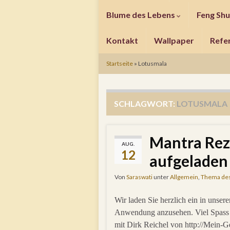
Blume des Lebens
Feng Shu
Kontakt
Wallpaper
Refe
Startseite
»
Lotusmala
SCHLAGWORT:
LOTUSMALA
Mantra Rezi
AUG.
12
aufgeladen 
Von
Saraswati
unter
Allgemein
,
Thema de
Wir laden Sie herzlich ein in unse
Anwendung anzusehen. Viel Spass !
mit Dirk Reichel von http://Mein-