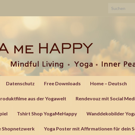
Search for:
Datenschutz
Free Downloads
Home – Deutsch
roduktfilme aus der Yogawelt
Rendevouz mit Social Med
piel
Tshirt Shop YogaMeHappy
Wanddekobilder Yoga
le Shopnetzwerk
Yoga Poster mit Affirmationen für dein 