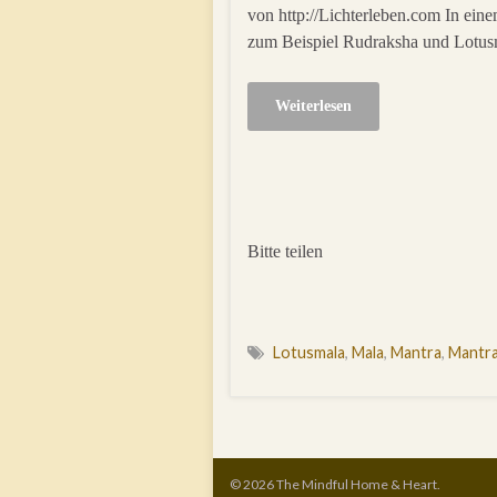
von http://Lichterleben.com In ein
zum Beispiel Rudraksha und Lotu
Weiterlesen
Bitte teilen
Lotusmala
,
Mala
,
Mantra
,
Mantra
© 2026 The Mindful Home & Heart.