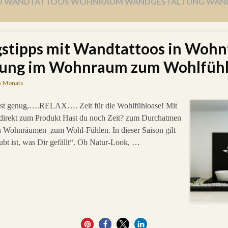
 WANDTATTOOS WOHNRAUM WANDGESTALTUNG WANDF
gstipps mit Wandtattoos in Woh
tung im Wohnraum zum Wohlfüh
s Monats
 hast genug,….RELAX…. Zeit für die Wohlfühloase! Mit
 direkt zum Produkt Hast du noch Zeit? zum Durchatmen
n Wohnräumen zum Wohl-Fühlen. In dieser Saison gilt
bt ist, was Dir gefällt“. Ob Natur-Look, …
0