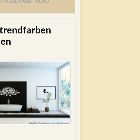
ARBE FARB TREND
ntrendfarben
len