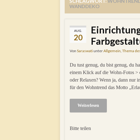
SCHLAGWORT:
WOHNTREND
WANDDEKO
Einrichtun
AUG.
20
Farbgestal
Von
Saraswati
unter
Allgemein
,
Thema de
Du tust genug, du bist genug, du
einem Klick auf die Wohn-Fotos >
oder Relaxen? Wenn ja, dann nur i
für den Wohntrend das Motto „Erlau
Weiterlesen
Bitte teilen