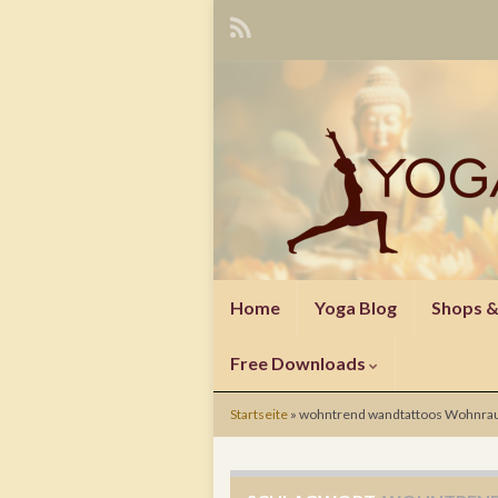
Home
Yoga Blog
Shops 
Free Downloads
Startseite
»
wohntrend wandtattoos Wohnra