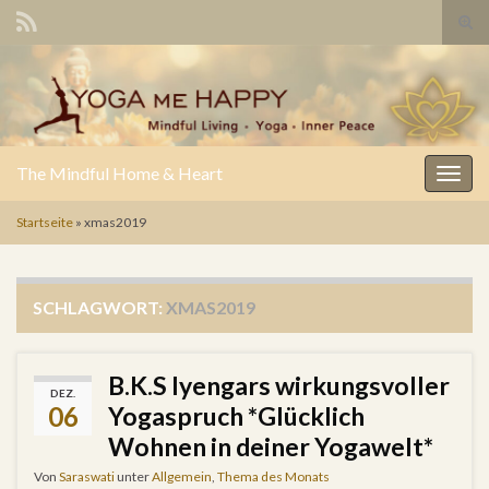
Suc
Search for:
The Mindful Home & Heart
Navig
Startseite
»
xmas2019
SCHLAGWORT:
XMAS2019
B.K.S Iyengars wirkungsvoller
DEZ.
06
Yogaspruch *Glücklich
Wohnen in deiner Yogawelt*
Von
Saraswati
unter
Allgemein
,
Thema des Monats