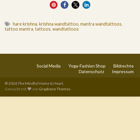
1
hare krishna
,
krishna wandtattoo
,
mantra wandtattoos
,
tattoo mantra
,
tattoos
,
wandtattoos
Social Media
Yoga-Fashion Shop
Bildrechte
Datenschutz
Impressum
© 2026 The Mindful Home & Heart.
Gemacht mit
von
Graphene Themes
.