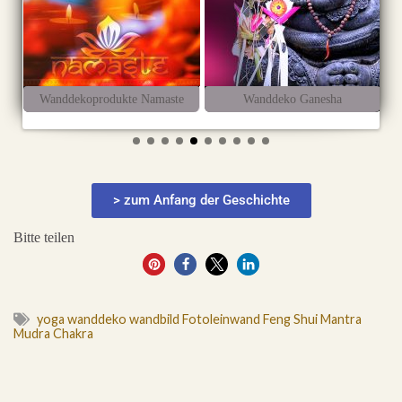
Wanddekoprodukte Namaste
Wanddeko Ganesha
W
> zum Anfang der Geschichte
Bitte teilen
0
yoga wanddeko wandbild Fotoleinwand Feng Shui Mantra
Mudra Chakra