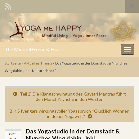
Such
The Mindful Home & Heart
Navig
Startseite
»
Aktuelles Thema
»
Das Yogastudio in der Domstadt & Niynches
Weg dahin „inkl. Kulturschock“
Teil 2) Die Klangschwingung des Gayatri Mantras führt
den Mönch Niynche in den Westen
B.K.S Iyengars wirkungsvoller Yogaspruch *Glücklich Wohnen
in deiner Yogawelt*
Das Yogastudio in der Domstadt &
OKT.
Niynches Weg dahin „inkl.