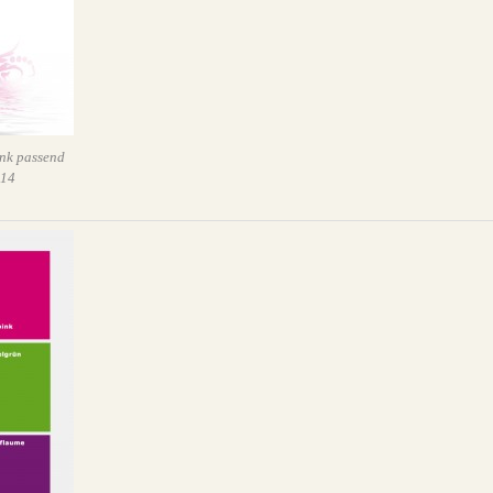
nk passend
014