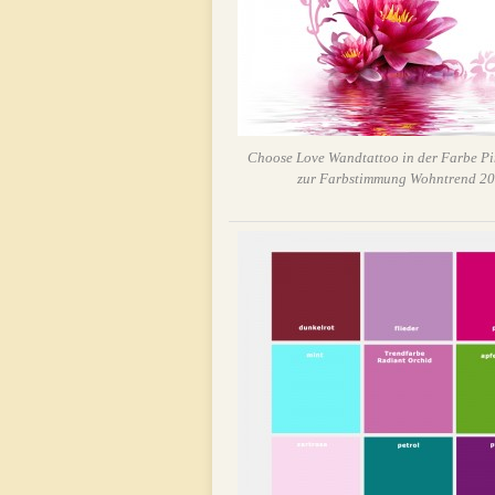
Choose Love Wandtattoo in der Farbe Pi
zur Farbstimmung Wohntrend 2