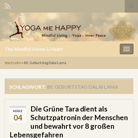
Suc
Search for:
The Mindful Home & Heart
Navig
Startseite
»
80. Geburtstag Dalai Lama
SCHLAGWORT:
80. GEBURTSTAG DALAI LAMA
Die Grüne Tara dient als
MÄRZ
04
Schutzpatronin der Menschen
und bewahrt vor 8 großen
Lebensgefahren