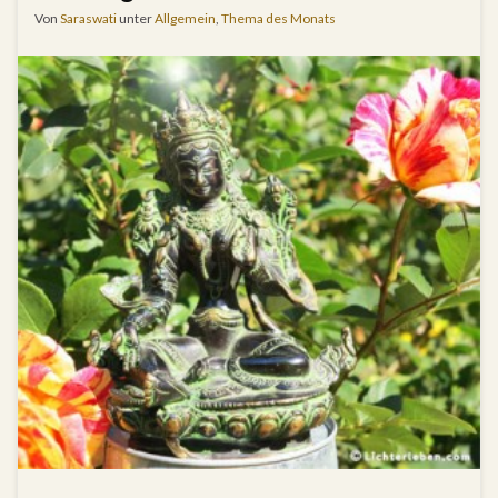
Von
Saraswati
unter
Allgemein
,
Thema des Monats