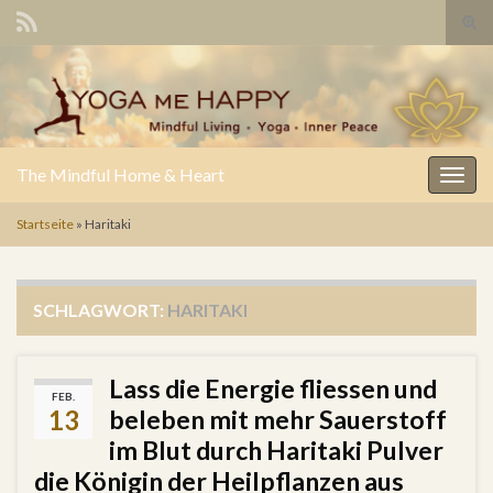
Suc
Search for:
The Mindful Home & Heart
Navig
Startseite
»
Haritaki
SCHLAGWORT:
HARITAKI
Lass die Energie fliessen und
FEB.
13
beleben mit mehr Sauerstoff
im Blut durch Haritaki Pulver
die Königin der Heilpflanzen aus