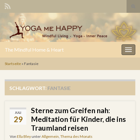
Suc
Search for:
The Mindful Home & Heart
Navig
Startseite
»
Fantasie
SCHLAGWORT:
FANTASIE
Sterne zum Greifen nah:
JULI
29
Meditation für Kinder, die ins
Traumland reisen
Von
Ella Bley
unter
Allgemein
,
Thema des Monats