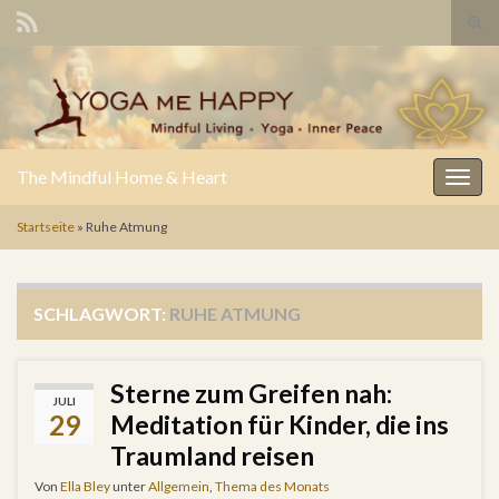
Suc
Search for:
The Mindful Home & Heart
Navig
Startseite
»
Ruhe Atmung
SCHLAGWORT:
RUHE ATMUNG
Sterne zum Greifen nah:
JULI
29
Meditation für Kinder, die ins
Traumland reisen
Von
Ella Bley
unter
Allgemein
,
Thema des Monats