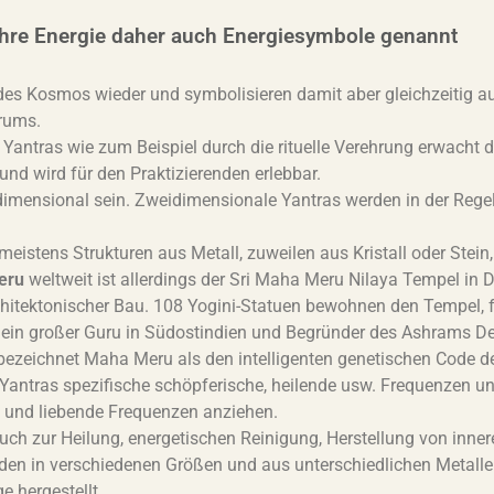
Ihre Energie daher auch Energiesymbole genannt
des Kosmos wieder und symbolisieren damit aber gleichzeitig au
rums.
antras wie zum Beispiel durch die rituelle Verehrung erwacht di
und wird für den Praktizierenden erlebbar.
dimensional sein. Zweidimensionale Yantras werden in der Regel
eistens Strukturen aus Metall, zuweilen aus Kristall oder Stein,
eru
weltweit ist allerdings der Sri Maha Meru Nilaya Tempel in De
chitektonischer Bau. 108 Yogini-Statuen bewohnen den Tempel, f
 ein großer Guru in Südostindien und Begründer des Ashrams D
ezeichnet Maha Meru als den intelligenten genetischen Code de
Yantras spezifische schöpferische, heilende usw. Frequenzen u
de und liebende Frequenzen anziehen.
ch zur Heilung, energetischen Reinigung, Herstellung von inne
den in verschiedenen Größen und aus unterschiedlichen Metalle
e hergestellt.