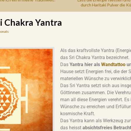
durch Haritaki Pulver die K
i Chakra Yantra
onats
Als das kraftvollste Yantra (Ener
das Sri Chakra Yantra bezeichnet.
Das
Yantra hier als
Wandtattoo
un
Hause setzt Energien frei, die der S
materiellen Wünsche zu verwirklic
Das Sri Yantra setzt sich aus ins
Göttinnen zusammen. Die Verehrun
man all diese Energien verehrt. Es 
Wünsche zu erreichen und Erfüllu
kosmische Kraft.
Das Yantra kann als Werkzeug zur
das heisst
absichtsfreies Betrach