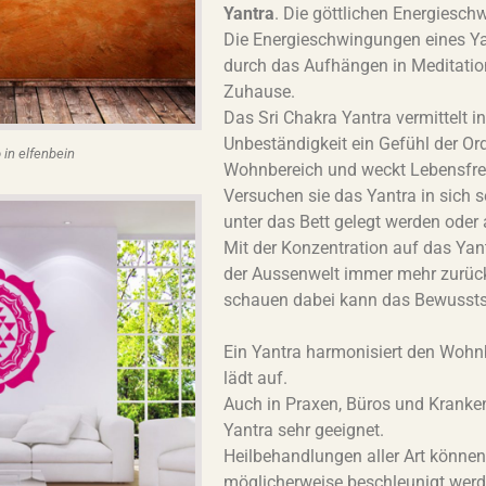
Yantra
. Die göttlichen Energiesch
Die Energieschwingungen eines Y
durch das Aufhängen in Meditati
Zuhause.
Das Sri Chakra Yantra vermittelt 
Unbeständigkeit ein Gefühl der Or
in elfenbein
Wohnbereich und weckt Lebensfr
Versuchen sie das Yantra in sich s
unter das Bett gelegt werden oder
Mit der Konzentration auf das Ya
der Aussenwelt immer mehr zurü
schauen dabei kann das Bewusstse
Ein Yantra harmonisiert den Wohnb
lädt auf.
Auch in Praxen, Büros und Kranken
Yantra sehr geeignet.
Heilbehandlungen aller Art können
möglicherweise beschleunigt werd