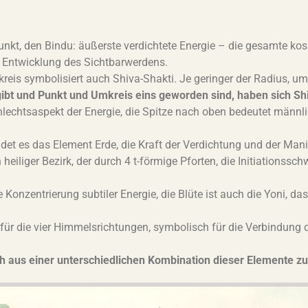
kt, den Bindu: äußerste verdichtete Energie – die gesamte kos
he Entwicklung des Sichtbarwerdens.
reis symbolisiert auch Shiva-Shakti. Je geringer der Radius, um
bt und Punkt und Umkreis eins geworden sind, haben sich Shi
hlechtsaspekt der Energie, die Spitze nach oben bedeutet männli
ildet es das Element Erde, die Kraft der Verdichtung und der Man
heiliger Bezirk, der durch 4 t-förmige Pforten, die Initiationss
e Konzentrierung subtiler Energie, die Blüte ist auch die Yoni, d
n für die vier Himmelsrichtungen, symbolisch für die Verbindung
ch aus einer unterschiedlichen Kombination dieser Elemente 