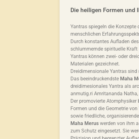
Die heiligen Formen und 
Yantras spiegeln die Konzepte 
menschlichen Erfahrungsspekt
Durch konstantes Aufladen des Y
schlummernde spirituelle Kraft 
Yantras können zwei- oder drei
Materialen gezeichnet.
Dreidimensionale Yantras sind m
Das beeindruckendste
Maha M
dreidimesionales Yantra als ar
anmutig.ri Amritananda Natha,
Der promovierte Atomphysiker b
Formen und die Geometrie von 
sowie friedliche, organisieren
Maha Merus
werden von ihm au
zum Schutz eingesetzt. Sie wer
Präzision und begrenzter Auflag