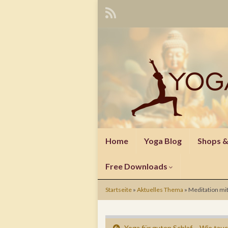
Home
Yoga Blog
Shops 
Free Downloads
Startseite
»
Aktuelles Thema
»
Meditation mit
Yoga für guten Schlaf – Wie tauc