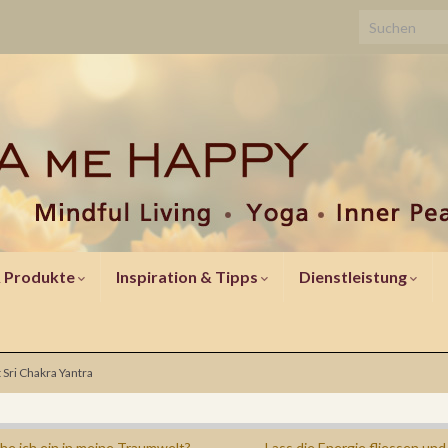
& Produkte
Inspiration & Tipps
Dienstleistung
 Sri Chakra Yantra
he ich ein in meine Traumwelt?
Lass die Energie fliessen und