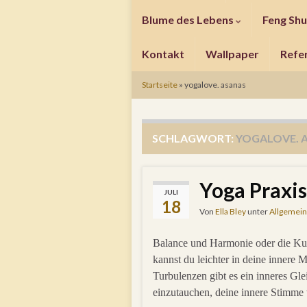
Blume des Lebens
Feng Shu
Kontakt
Wallpaper
Refe
Startseite
»
yogalove. asanas
SCHLAGWORT:
YOGALOVE. 
Yoga Praxis
JULI
18
Von
Ella Bley
unter
Allgemein
Balance und Harmonie oder die Kun
kannst du leichter in deine innere M
Turbulenzen gibt es ein inneres Glei
einzutauchen, deine innere Stimm