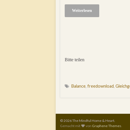
Weiterlesen
Bitte teilen
Balance
,
freedownload
,
Gleichg
© 2026 The Mindful Home & Heart.
Gemacht mit
von
Graphene Themes
.