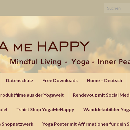
Search for:
Datenschutz
Free Downloads
Home – Deutsch
roduktfilme aus der Yogawelt
Rendevouz mit Social Med
piel
Tshirt Shop YogaMeHappy
Wanddekobilder Yoga
le Shopnetzwerk
Yoga Poster mit Affirmationen für dein 