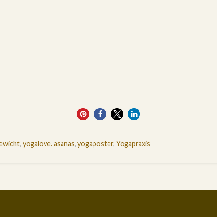
16
ewicht
,
yogalove. asanas
,
yogaposter
,
Yogapraxis