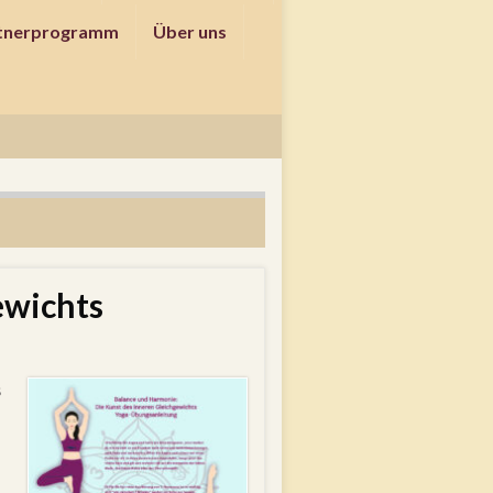
tnerprogramm
Über uns
ewichts
s